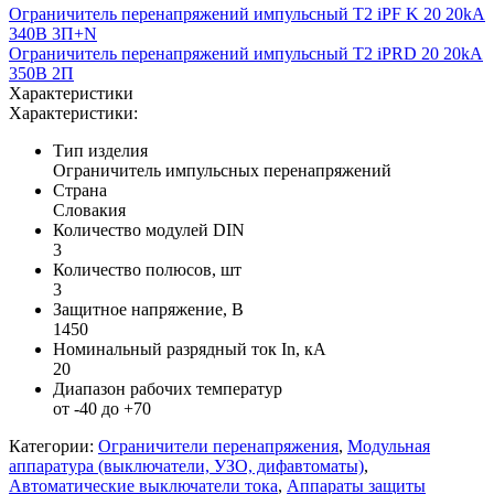
Ограничитель перенапряжений импульсный T2 iPF K 20 20kA
340В 3П+N
Ограничитель перенапряжений импульсный Т2 iPRD 20 20kA
350В 2П
Характеристики
Характеристики:
Тип изделия
Ограничитель импульсных перенапряжений
Страна
Словакия
Количество модулей DIN
3
Количество полюсов, шт
3
Защитное напряжение, В
1450
Номинальный разрядный ток In, кА
20
Диапазон рабочих температур
от -40 до +70
Категории:
Ограничители перенапряжения
,
Модульная
аппаратура (выключатели, УЗО, дифавтоматы)
,
Автоматические выключатели тока
,
Аппараты защиты