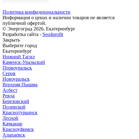
Политика конфиденциальности
Информация о ценах и наличии товаров не является
публичной офертой.
© Энергоград 2026, Екатеринбург
Разработка сайта -
Seo4profit
Закрыть
Выберите город
Екатеринбург
Нижний Тагил
Каменск-Уральский
Первоуральск
Серов
Новоуральск
Верхняя Пышма
Асбест
Ревда
Березовский
Полевской
Краснотурьинск
Лесной
Качканар
Красноуфимск
Алапаевск