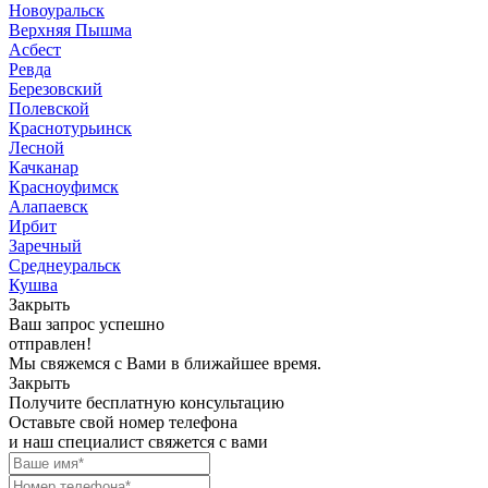
Новоуральск
Верхняя Пышма
Асбест
Ревда
Березовский
Полевской
Краснотурьинск
Лесной
Качканар
Красноуфимск
Алапаевск
Ирбит
Заречный
Среднеуральск
Кушва
Закрыть
Ваш запрос успешно
отправлен!
Мы свяжемся с Вами в ближайшее время.
Закрыть
Получите бесплатную консультацию
Оставьте свой номер телефона
и наш специалист свяжется с вами