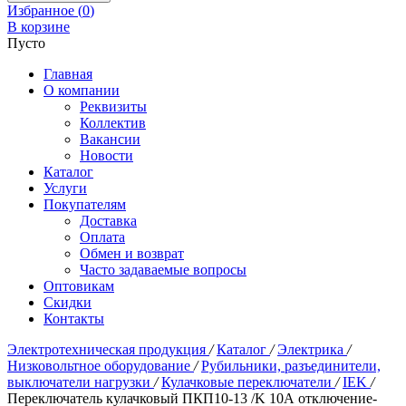
Избранное (
0
)
В корзине
Пусто
Главная
О компании
Реквизиты
Коллектив
Вакансии
Новости
Каталог
Услуги
Покупателям
Доставка
Оплата
Обмен и возврат
Часто задаваемые вопросы
Оптовикам
Скидки
Контакты
Электротехническая продукция
/
Каталог
/
Электрика
/
Низковольтное оборудование
/
Рубильники, разъединители,
выключатели нагрузки
/
Кулачковые переключатели
/
IEK
/
Переключатель кулачковый ПКП10-13 /K 10А отключение-