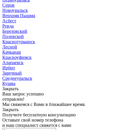
Серов
Новоуральск
Верхняя Пышма
Асбест
Ревда
Березовский
Полевской
Краснотурьинск
Лесной
Качканар
Красноуфимск
Алапаевск
Ирбит
Заречный
Среднеуральск
Кушва
Закрыть
Ваш запрос успешно
отправлен!
Мы свяжемся с Вами в ближайшее время.
Закрыть
Получите бесплатную консультацию
Оставьте свой номер телефона
и наш специалист свяжется с вами