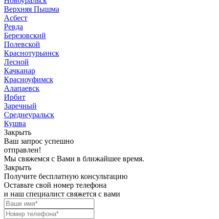
Новоуральск
Верхняя Пышма
Асбест
Ревда
Березовский
Полевской
Краснотурьинск
Лесной
Качканар
Красноуфимск
Алапаевск
Ирбит
Заречный
Среднеуральск
Кушва
Закрыть
Ваш запрос успешно
отправлен!
Мы свяжемся с Вами в ближайшее время.
Закрыть
Получите бесплатную консультацию
Оставьте свой номер телефона
и наш специалист свяжется с вами