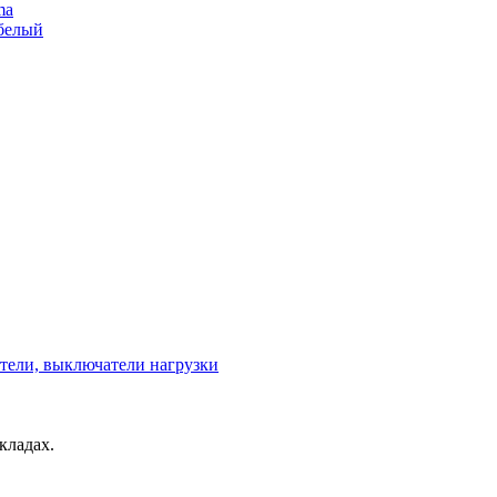
ma
 белый
тели, выключатели нагрузки
кладах.