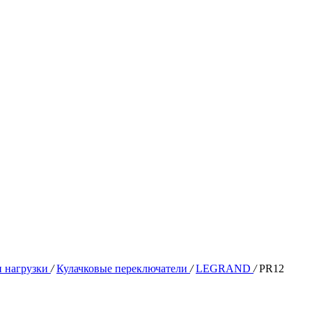
и нагрузки
/
Кулачковые переключатели
/
LEGRAND
/
PR12