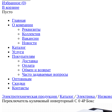
Избранное (
0
)
В корзине
Пусто
Главная
О компании
Реквизиты
Коллектив
Вакансии
Новости
Каталог
Услуги
Покупателям
Доставка
Оплата
Обмен и возврат
Часто задаваемые вопросы
Оптовикам
Скидки
Контакты
Электротехническая продукция
/
Каталог
/
Электрика
/
Низково
Переключатель кулачковый инверторный С 0 4P Бокс