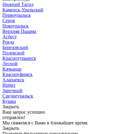
Нижний Тагил
Каменск-Уральский
Первоуральск
Серов
Новоуральск
Верхняя Пышма
Асбест
Ревда
Березовский
Полевской
Краснотурьинск
Лесной
Качканар
Красноуфимск
Алапаевск
Ирбит
Заречный
Среднеуральск
Кушва
Закрыть
Ваш запрос успешно
отправлен!
Мы свяжемся с Вами в ближайшее время.
Закрыть
Получите бесплатную консультацию