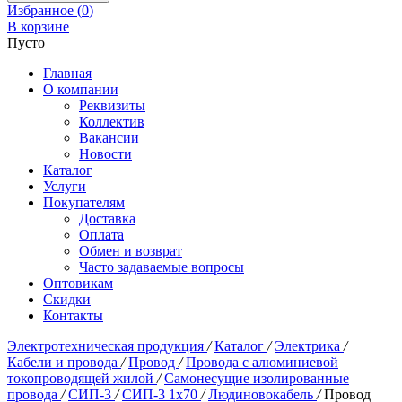
Избранное (
0
)
В корзине
Пусто
Главная
О компании
Реквизиты
Коллектив
Вакансии
Новости
Каталог
Услуги
Покупателям
Доставка
Оплата
Обмен и возврат
Часто задаваемые вопросы
Оптовикам
Скидки
Контакты
Электротехническая продукция
/
Каталог
/
Электрика
/
Кабели и провода
/
Провод
/
Провода с алюминиевой
токопроводящей жилой
/
Самонесущие изолированные
провода
/
СИП-3
/
СИП-3 1х70
/
Людиновокабель
/
Провод