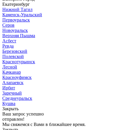
Екатеринбург
Нижний Тагил
Каменск-Уральский
Первоуральск
Серов
Новоуральск
Верхняя Пышма
Асбест
Ревда
Березовский
Полевской
Краснотурьинск
Лесной
Качканар
Красноуфимск
Алапаевск
Ирбит
Заречный
Среднеуральск
Кушва
Закрыть
Ваш запрос успешно
отправлен!
Мы свяжемся с Вами в ближайшее время.
Закрыть