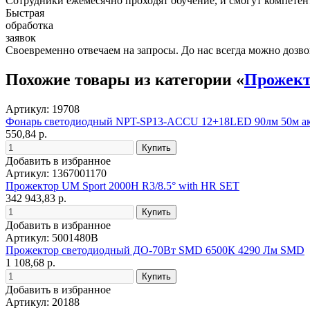
Сотрудники ежемесячно проходят обучение, и смогут компетент
Быстрая
обработка
заявок
Своевременно отвечаем на запросы. До нас всегда можно дозво
Похожие товары из категории «
Прожек
Артикул: 19708
Фонарь светодиодный NPT-SP13-ACCU 12+18LED 90лм 50м ак
550,84 р.
Добавить в избранное
Артикул: 1367001170
Прожектор UM Sport 2000H R3/8.5° with HR SET
342 943,83 р.
Добавить в избранное
Артикул: 5001480B
Прожектор светодиодный ДО-70Вт SMD 6500К 4290 Лм SMD
1 108,68 р.
Добавить в избранное
Артикул: 20188