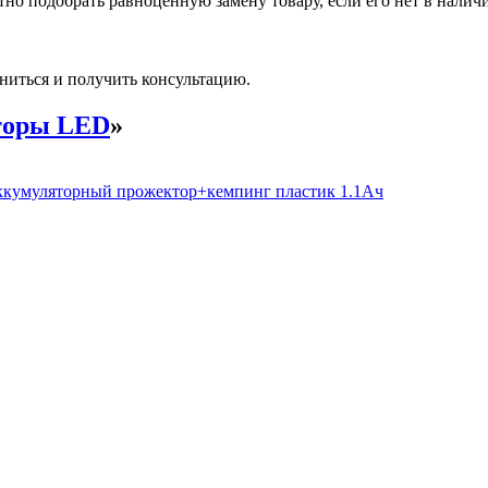
но подобрать равноценную замену товару, если его нет в налич
ниться и получить консультацию.
торы LED
»
кумуляторный прожектор+кемпинг пластик 1.1Ач