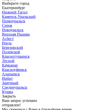
Выберите город
Екатеринбург
Нижний Тагил
Каменск-Уральский
Первоуральск
Серов
Новоуральск
Верхняя Пышма
Асбест
Ревда
Березовский
Полевской
Краснотурьинск
Лесной
Качканар
Красноуфимск
Алапаевск
Ирбит
Заречный
Среднеуральск
Кушва
Закрыть
Ваш запрос успешно
отправлен!
Мы свяжемся с Вами в ближайшее время.