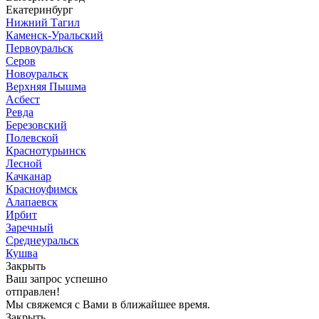
Екатеринбург
Нижний Тагил
Каменск-Уральский
Первоуральск
Серов
Новоуральск
Верхняя Пышма
Асбест
Ревда
Березовский
Полевской
Краснотурьинск
Лесной
Качканар
Красноуфимск
Алапаевск
Ирбит
Заречный
Среднеуральск
Кушва
Закрыть
Ваш запрос успешно
отправлен!
Мы свяжемся с Вами в ближайшее время.
Закрыть