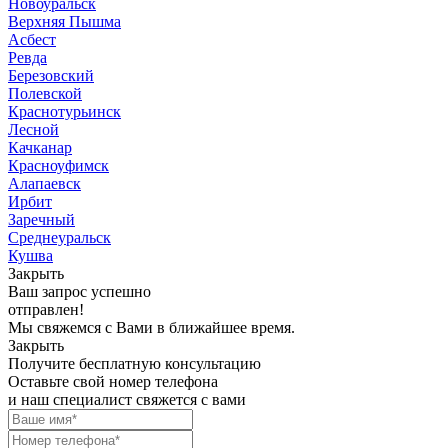
Новоуральск
Верхняя Пышма
Асбест
Ревда
Березовский
Полевской
Краснотурьинск
Лесной
Качканар
Красноуфимск
Алапаевск
Ирбит
Заречный
Среднеуральск
Кушва
Закрыть
Ваш запрос успешно
отправлен!
Мы свяжемся с Вами в ближайшее время.
Закрыть
Получите бесплатную консультацию
Оставьте свой номер телефона
и наш специалист свяжется с вами