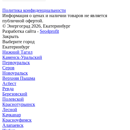
Политика конфиденциальности
Информация о ценах и наличии товаров не является
публичной офертой.
© Энергоград 2026, Екатеринбург
Разработка сайта -
Seo4profit
Закрыть
Выберите город
Екатеринбург
Нижний Тагил
Каменск-Уральский
Первоуральск
Серов
Новоуральск
Верхняя Пышма
Асбест
Ревда
Березовский
Полевской
Краснотурьинск
Лесной
Качканар
Красноуфимск
Алапаевск