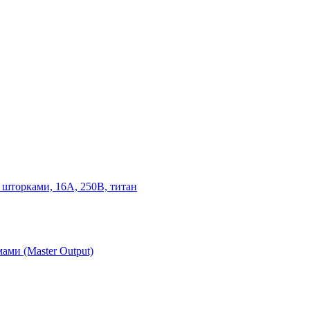
 шторками, 16А, 250В, титан
ами (Master Output)