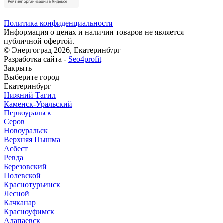
Политика конфиденциальности
Информация о ценах и наличии товаров не является
публичной офертой.
© Энергоград 2026, Екатеринбург
Разработка сайта -
Seo4profit
Закрыть
Выберите город
Екатеринбург
Нижний Тагил
Каменск-Уральский
Первоуральск
Серов
Новоуральск
Верхняя Пышма
Асбест
Ревда
Березовский
Полевской
Краснотурьинск
Лесной
Качканар
Красноуфимск
Алапаевск