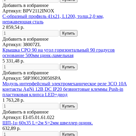
Добавить в избранное
Артикул: BPV2112INOX
С-образный профиль 41х21, L1200, толщ.2,0 мм,
нержавеющая сталь
2 859,54 р.
Добавить в избранное
Артикул: 38007ZL
Крышка CPO 90 на угол горизонтальный 90 градусов
основание 500мм цинк-ламельная
5 331,48 р.
Добавить в избранное
Артикул: 58P390120050SPA
Модуль интерфейсный электромеханическое реле 3CO 10A
контакты AgNi 12В DC IP20 безвинтовые клеммы Push-in
пластиковая клипса LED+диод
1 763,28 р.
Добавить в избранное
Артикул: EI-05.01.61.022
ШП-1ц 60х35 L=2м S=2мм швеллер оцинк.
632,89 р.