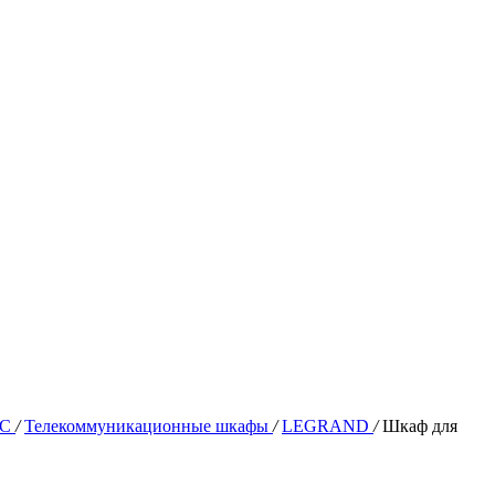
КС
/
Телекоммуникационные шкафы
/
LEGRAND
/
Шкаф для