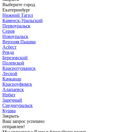
Выберите город
Екатеринбург
Нижний Тагил
Каменск-Уральский
Первоуральск
Серов
Новоуральск
Верхняя Пышма
Асбест
Ревда
Березовский
Полевской
Краснотурьинск
Лесной
Качканар
Красноуфимск
Алапаевск
Ирбит
Заречный
Среднеуральск
Кушва
Закрыть
Ваш запрос успешно
отправлен!
Мы свяжемся с Вами в ближайшее время.