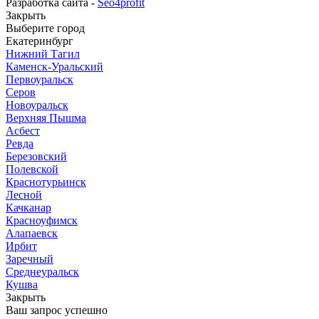
Разработка сайта -
Seo4profit
Закрыть
Выберите город
Екатеринбург
Нижний Тагил
Каменск-Уральский
Первоуральск
Серов
Новоуральск
Верхняя Пышма
Асбест
Ревда
Березовский
Полевской
Краснотурьинск
Лесной
Качканар
Красноуфимск
Алапаевск
Ирбит
Заречный
Среднеуральск
Кушва
Закрыть
Ваш запрос успешно