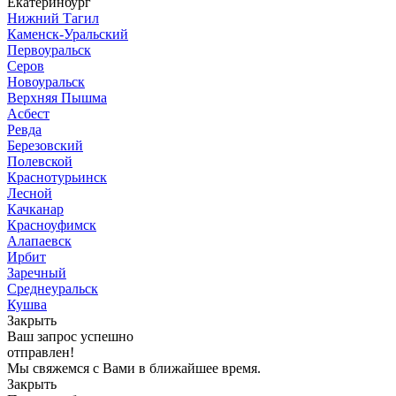
Екатеринбург
Нижний Тагил
Каменск-Уральский
Первоуральск
Серов
Новоуральск
Верхняя Пышма
Асбест
Ревда
Березовский
Полевской
Краснотурьинск
Лесной
Качканар
Красноуфимск
Алапаевск
Ирбит
Заречный
Среднеуральск
Кушва
Закрыть
Ваш запрос успешно
отправлен!
Мы свяжемся с Вами в ближайшее время.
Закрыть