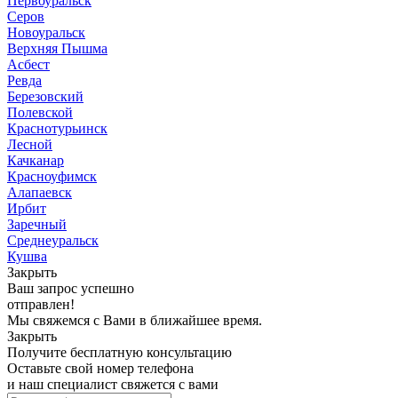
Первоуральск
Серов
Новоуральск
Верхняя Пышма
Асбест
Ревда
Березовский
Полевской
Краснотурьинск
Лесной
Качканар
Красноуфимск
Алапаевск
Ирбит
Заречный
Среднеуральск
Кушва
Закрыть
Ваш запрос успешно
отправлен!
Мы свяжемся с Вами в ближайшее время.
Закрыть
Получите бесплатную консультацию
Оставьте свой номер телефона
и наш специалист свяжется с вами