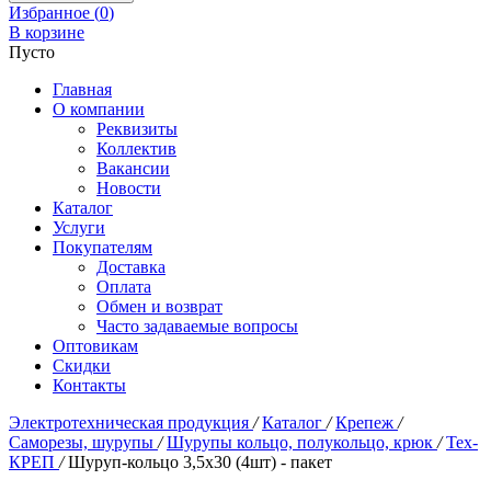
Избранное (
0
)
В корзине
Пусто
Главная
О компании
Реквизиты
Коллектив
Вакансии
Новости
Каталог
Услуги
Покупателям
Доставка
Оплата
Обмен и возврат
Часто задаваемые вопросы
Оптовикам
Скидки
Контакты
Электротехническая продукция
/
Каталог
/
Крепеж
/
Саморезы, шурупы
/
Шурупы кольцо, полукольцо, крюк
/
Тех-
КРЕП
/
Шуруп-кольцо 3,5х30 (4шт) - пакет