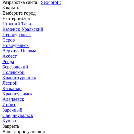
Разработка сайта -
Seo4profit
Закрыть
Выберите город
Екатеринбург
Нижний Тагил
Каменск-Уральский
Первоуральск
Серов
Новоуральск
Верхняя Пышма
Асбест
Ревда
Березовский
Полевской
Краснотурьинск
Лесной
Качканар
Красноуфимск
Алапаевск
Ирбит
Заречный
Среднеуральск
Кушва
Закрыть
Ваш запрос успешно