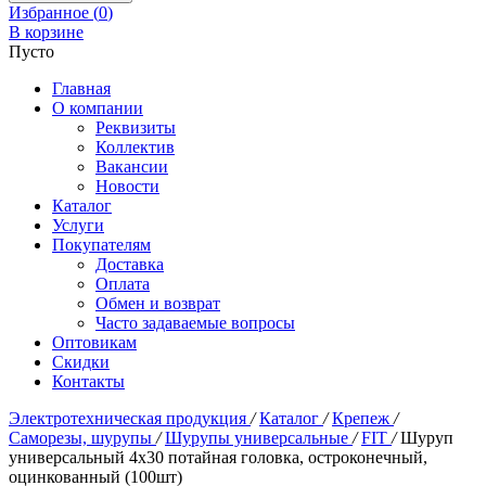
Избранное (
0
)
В корзине
Пусто
Главная
О компании
Реквизиты
Коллектив
Вакансии
Новости
Каталог
Услуги
Покупателям
Доставка
Оплата
Обмен и возврат
Часто задаваемые вопросы
Оптовикам
Скидки
Контакты
Электротехническая продукция
/
Каталог
/
Крепеж
/
Саморезы, шурупы
/
Шурупы универсальные
/
FIT
/
Шуруп
универсальный 4х30 потайная головка, остроконечный,
оцинкованный (100шт)