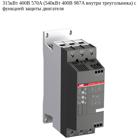
315кВт 400В 570A (540кВт 400В 987A внутри треугольника) с
функцией защиты двигателя