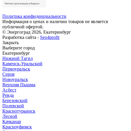
Политика конфиденциальности
Информация о ценах и наличии товаров не является
публичной офертой.
© Энергоград 2026, Екатеринбург
Разработка сайта -
Seo4profit
Закрыть
Выберите город
Екатеринбург
Нижний Тагил
Каменск-Уральский
Первоуральск
Серов
Новоуральск
Верхняя Пышма
Асбест
Ревда
Березовский
Полевской
Краснотурьинск
Лесной
Качканар
Красноуфимск