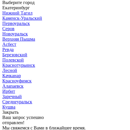
Выберите город
Екатеринбург
Нижний Тагил
Каменск-Уральский
Первоуральск
Серов
Новоуральск
Верхняя Пышма
Асбест
Ревда
Березовский
Полевской
Краснотурьинск
Лесной
Качканар
Красноуфимск
Алапаевск
Ирбит
Заречный
Среднеуральск
Кушва
Закрыть
Ваш запрос успешно
отправлен!
Мы свяжемся с Вами в ближайшее время.