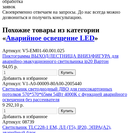
обработка
заявок
Своевременно отвечаем на запросы. До нас всегда можно
дозвониться и получить консультацию.
Похожие товары из категории
«
Аварийное освещение LED
»
Артикул: V5-EM01-60.001.025
Пиктограмма ВЫХОД/ЛЕСТНИЦА ВНИЗ/ФИГУРА для
аварийно-эвакуационного светильника ip20 Вартон
94,05 р.
Добавить в избранное
Артикул: V1-A0-00009-80A00-2005440
Светильник светодиодный ДВО для гипсокартонных
потолков 570*570*65мм 54Вт 4000К с функцией аварийного
освещения без рассеивателя
9 292,10 р.
Добавить в избранное
Артикул: 08739
Светильник TLC228-1 EM, ЛЛ (T5), IP20, ЭПРА(A2),
аварийный блок