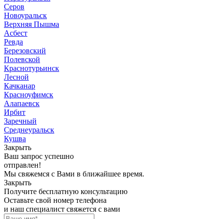
Серов
Новоуральск
Верхняя Пышма
Асбест
Ревда
Березовский
Полевской
Краснотурьинск
Лесной
Качканар
Красноуфимск
Алапаевск
Ирбит
Заречный
Среднеуральск
Кушва
Закрыть
Ваш запрос успешно
отправлен!
Мы свяжемся с Вами в ближайшее время.
Закрыть
Получите бесплатную консультацию
Оставьте свой номер телефона
и наш специалист свяжется с вами