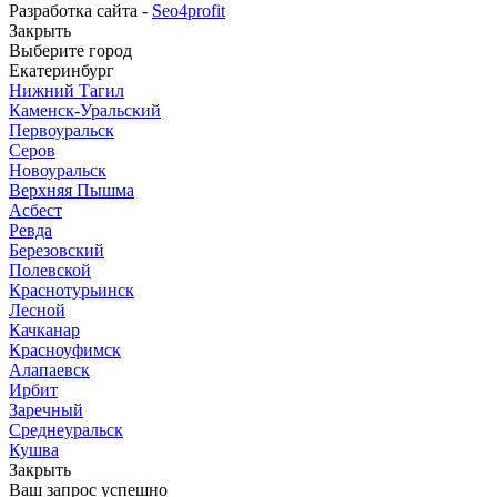
Разработка сайта -
Seo4profit
Закрыть
Выберите город
Екатеринбург
Нижний Тагил
Каменск-Уральский
Первоуральск
Серов
Новоуральск
Верхняя Пышма
Асбест
Ревда
Березовский
Полевской
Краснотурьинск
Лесной
Качканар
Красноуфимск
Алапаевск
Ирбит
Заречный
Среднеуральск
Кушва
Закрыть
Ваш запрос успешно