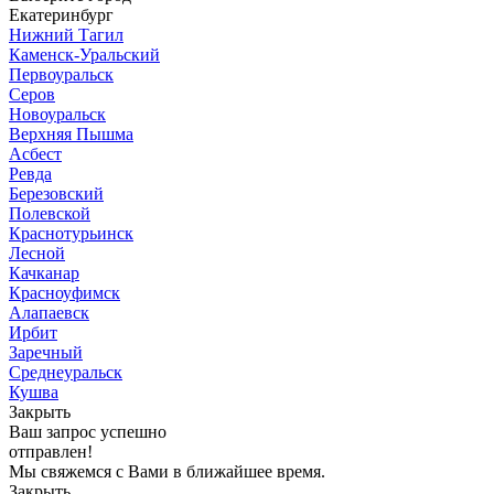
Екатеринбург
Нижний Тагил
Каменск-Уральский
Первоуральск
Серов
Новоуральск
Верхняя Пышма
Асбест
Ревда
Березовский
Полевской
Краснотурьинск
Лесной
Качканар
Красноуфимск
Алапаевск
Ирбит
Заречный
Среднеуральск
Кушва
Закрыть
Ваш запрос успешно
отправлен!
Мы свяжемся с Вами в ближайшее время.
Закрыть