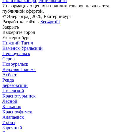
Политика конфиденциальности
Информация о ценах и наличии товаров не является
публичной офертой.
© Энергоград 2026, Екатеринбург
Разработка сайта -
Seo4profit
Закрыть
Выберите город
Екатеринбург
Нижний Тагил
Каменск-Уральский
Первоуральск
Серов
Новоуральск
Верхняя Пышма
Асбест
Ревда
Березовский
Полевской
Краснотурьинск
Лесной
Качканар
Красноуфимск
Алапаевск
Ирбит
Заречный