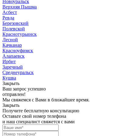
Новоуральск
Верхняя Пышма
Асбест
Ревда
Березовский
Полевской
Краснотурьинск
Лесной
Качканар
Красноуфимск
Алапаевск
Ирбит
Заречный
Среднеуральск
Кушва
Закрыть
Ваш запрос успешно
отправлен!
Мы свяжемся с Вами в ближайшее время.
Закрыть
Получите бесплатную консультацию
Оставьте свой номер телефона
и наш специалист свяжется с вами