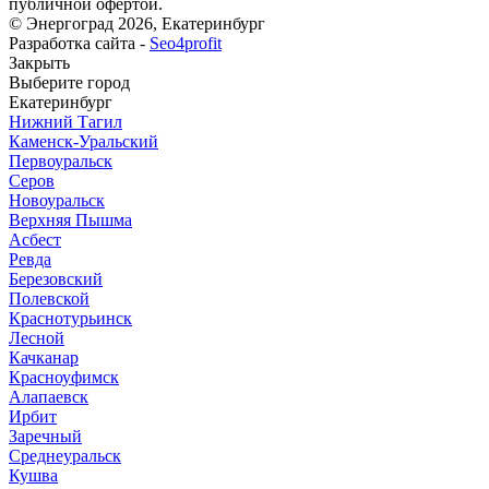
публичной офертой.
© Энергоград 2026, Екатеринбург
Разработка сайта -
Seo4profit
Закрыть
Выберите город
Екатеринбург
Нижний Тагил
Каменск-Уральский
Первоуральск
Серов
Новоуральск
Верхняя Пышма
Асбест
Ревда
Березовский
Полевской
Краснотурьинск
Лесной
Качканар
Красноуфимск
Алапаевск
Ирбит
Заречный
Среднеуральск
Кушва