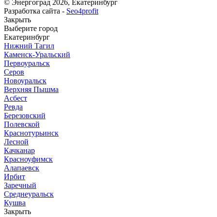
© Энергоград 2026, Екатеринбург
Разработка сайта -
Seo4profit
Закрыть
Выберите город
Екатеринбург
Нижний Тагил
Каменск-Уральский
Первоуральск
Серов
Новоуральск
Верхняя Пышма
Асбест
Ревда
Березовский
Полевской
Краснотурьинск
Лесной
Качканар
Красноуфимск
Алапаевск
Ирбит
Заречный
Среднеуральск
Кушва
Закрыть