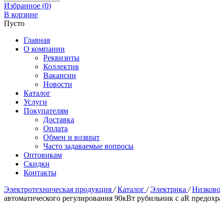
Избранное (
0
)
В корзине
Пусто
Главная
О компании
Реквизиты
Коллектив
Вакансии
Новости
Каталог
Услуги
Покупателям
Доставка
Оплата
Обмен и возврат
Часто задаваемые вопросы
Оптовикам
Скидки
Контакты
Электротехническая продукция
/
Каталог
/
Электрика
/
Низково
автоматического регулирования 90кВт рубильник с aR предох