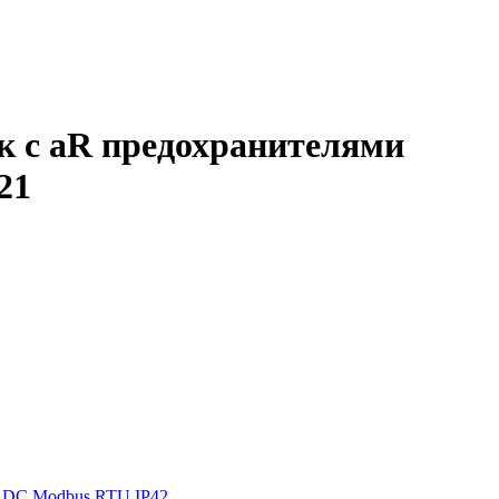
к с aR предохранителями
21
ь DC Modbus RTU IP42