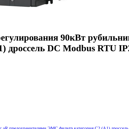
регулирования 90кВт рубильни
1) дроссель DC Modbus RTU IP
 с aR предохранителями ЭМС фильтр категория С2 (А1) дроссел