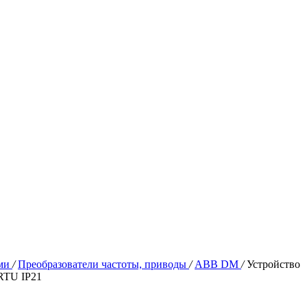
ями
/
Преобразователи частоты, приводы
/
ABB DM
/
Устройство
RTU IP21