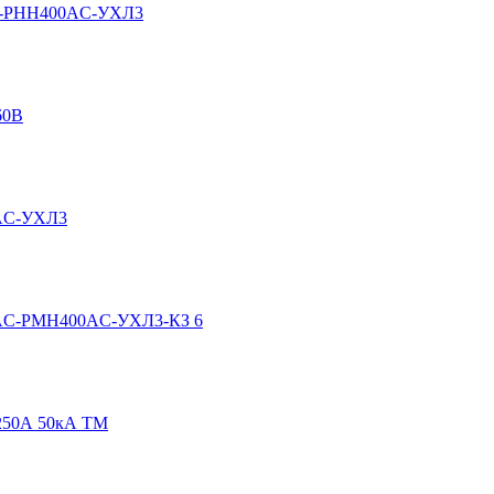
AC-РНН400AC-УХЛ3
60В
0AC-УХЛ3
90AC-РМН400AC-УХЛ3-КЗ 6
1250А 50кА ТМ