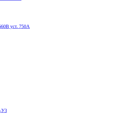
60В уст. 750А
-У3