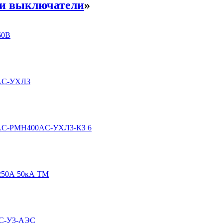
 и выключатели
»
60В
0AC-УХЛ3
90AC-РМН400AC-УХЛ3-КЗ 6
1250А 50кА ТМ
AC-У3-АЭС