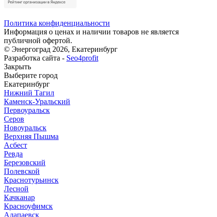
Политика конфиденциальности
Информация о ценах и наличии товаров не является
публичной офертой.
© Энергоград 2026, Екатеринбург
Разработка сайта -
Seo4profit
Закрыть
Выберите город
Екатеринбург
Нижний Тагил
Каменск-Уральский
Первоуральск
Серов
Новоуральск
Верхняя Пышма
Асбест
Ревда
Березовский
Полевской
Краснотурьинск
Лесной
Качканар
Красноуфимск
Алапаевск