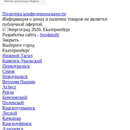
Политика конфиденциальности
Информация о ценах и наличии товаров не является
публичной офертой.
© Энергоград 2026, Екатеринбург
Разработка сайта -
Seo4profit
Закрыть
Выберите город
Екатеринбург
Нижний Тагил
Каменск-Уральский
Первоуральск
Серов
Новоуральск
Верхняя Пышма
Асбест
Ревда
Березовский
Полевской
Краснотурьинск
Лесной
Качканар
Красноуфимск
Алапаевск