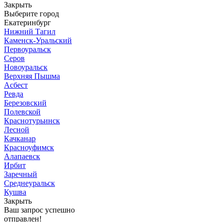
Закрыть
Выберите город
Екатеринбург
Нижний Тагил
Каменск-Уральский
Первоуральск
Серов
Новоуральск
Верхняя Пышма
Асбест
Ревда
Березовский
Полевской
Краснотурьинск
Лесной
Качканар
Красноуфимск
Алапаевск
Ирбит
Заречный
Среднеуральск
Кушва
Закрыть
Ваш запрос успешно
отправлен!