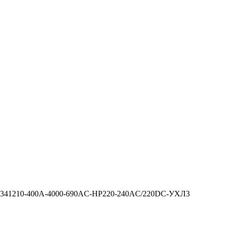
6-341210-400А-4000-690AC-НР220-240AC/220DC-УХЛ3