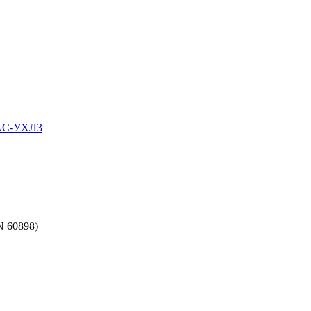
0AC-УХЛ3
N 60898)