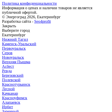
Политика конфиденциальности
Информация о ценах и наличии товаров не является
публичной офертой.
© Энергоград 2026, Екатеринбург
Разработка сайта -
Seo4profit
Закрыть
Выберите город
Екатеринбург
Нижний Тагил
Каменск-Уральский
Первоуральск
Серов
Новоуральск
Верхняя Пышма
Асбест
Ревда
Березовский
Полевской
Краснотурьинск
Лесной
Качканар
Красноуфимск
Алапаевск
Ирбит
Заречный