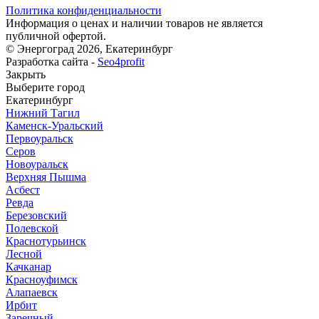
Политика конфиденциальности
Информация о ценах и наличии товаров не является
публичной офертой.
© Энергоград 2026, Екатеринбург
Разработка сайта -
Seo4profit
Закрыть
Выберите город
Екатеринбург
Нижний Тагил
Каменск-Уральский
Первоуральск
Серов
Новоуральск
Верхняя Пышма
Асбест
Ревда
Березовский
Полевской
Краснотурьинск
Лесной
Качканар
Красноуфимск
Алапаевск
Ирбит
Заречный