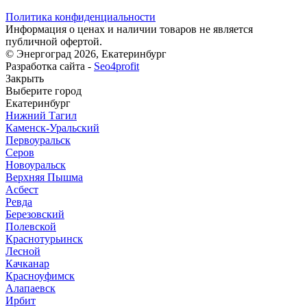
Политика конфиденциальности
Информация о ценах и наличии товаров не является
публичной офертой.
© Энергоград 2026, Екатеринбург
Разработка сайта -
Seo4profit
Закрыть
Выберите город
Екатеринбург
Нижний Тагил
Каменск-Уральский
Первоуральск
Серов
Новоуральск
Верхняя Пышма
Асбест
Ревда
Березовский
Полевской
Краснотурьинск
Лесной
Качканар
Красноуфимск
Алапаевск
Ирбит