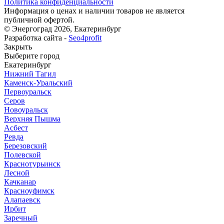
Политика конфиденциальности
Информация о ценах и наличии товаров не является
публичной офертой.
© Энергоград 2026, Екатеринбург
Разработка сайта -
Seo4profit
Закрыть
Выберите город
Екатеринбург
Нижний Тагил
Каменск-Уральский
Первоуральск
Серов
Новоуральск
Верхняя Пышма
Асбест
Ревда
Березовский
Полевской
Краснотурьинск
Лесной
Качканар
Красноуфимск
Алапаевск
Ирбит
Заречный