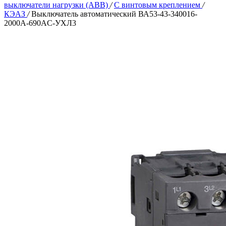
выключатели нагрузки (ABB)
/
С винтовым креплением
/
КЭАЗ
/
Выключатель автоматический ВА53-43-340016-
2000А-690AC-УХЛ3