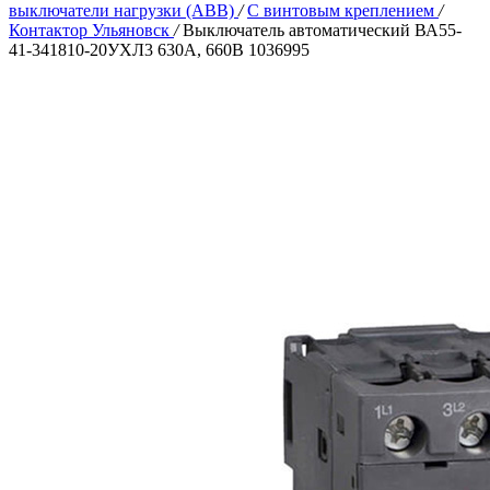
выключатели нагрузки (ABB)
/
С винтовым креплением
/
Контактор Ульяновск
/
Выключатель автоматический ВА55-
41-341810-20УХЛ3 630А, 660В 1036995