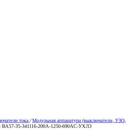
ючатели тока
/
Модульная аппаратура (выключатели, УЗО,
й ВА57-35-341116-200А-1250-690AC-УХЛ3