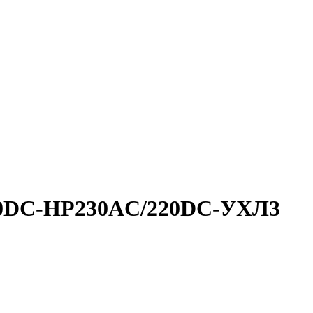
440DC-НР230AC/220DC-УХЛ3