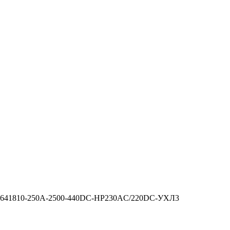
5-641810-250А-2500-440DC-НР230AC/220DC-УХЛ3