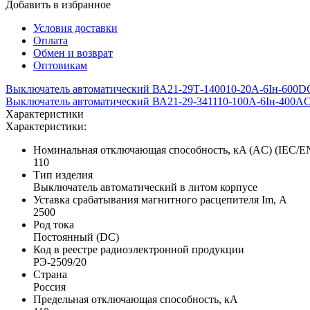
Добавить в избранное
Условия доставки
Оплата
Обмен и возврат
Оптовикам
Выключатель автоматический ВА21-29Т-140010-20А-6Iн-600D
Выключатель автоматический ВА21-29-341110-100А-6Iн-400AC
Характеристики
Характеристики:
Номинальная отключающая способность, кA (AC) (IEC/E
110
Тип изделия
Выключатель автоматический в литом корпусе
Уставка срабатывания магнитного расцепителя Im, А
2500
Род тока
Постоянный (DC)
Код в реестре радиоэлектронной продукции
РЭ-2509/20
Страна
Россия
Предельная отключающая способность, кA