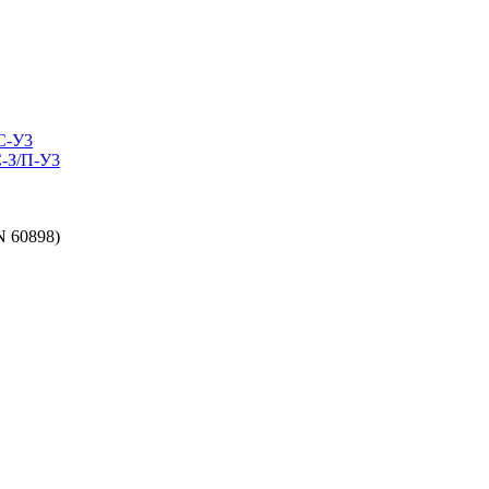
C-У3
-З/П-У3
N 60898)