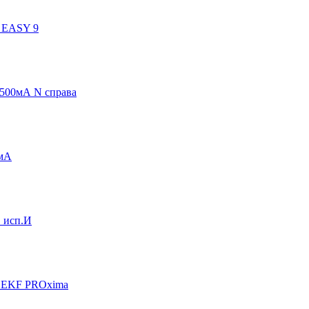
 EASY 9
500мА N справа
0мА
 исп.И
С EKF PROxima