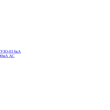
 УЗО-03 6кА
300мА АС