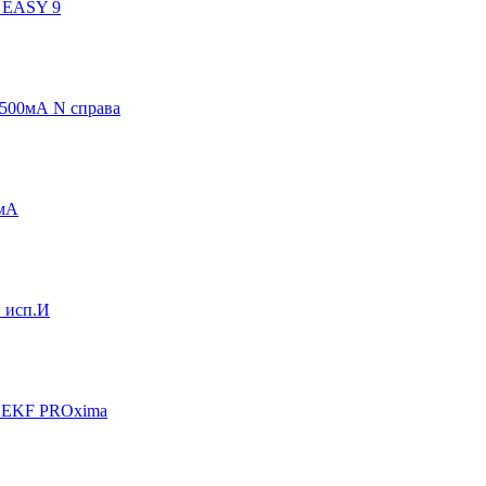
 EASY 9
500мА N справа
0мА
 исп.И
С EKF PROxima