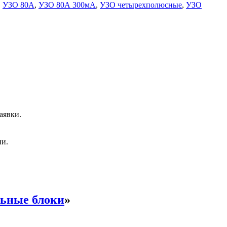
,
УЗО 80А
,
УЗО 80А 300мА
,
УЗО четырехполюсные
,
УЗО
аявки.
ии.
ьные блоки
»