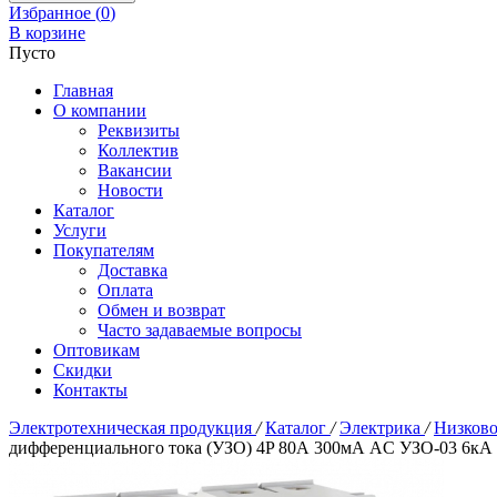
Избранное (
0
)
В корзине
Пусто
Главная
О компании
Реквизиты
Коллектив
Вакансии
Новости
Каталог
Услуги
Покупателям
Доставка
Оплата
Обмен и возврат
Часто задаваемые вопросы
Оптовикам
Скидки
Контакты
Электротехническая продукция
/
Каталог
/
Электрика
/
Низково
дифференциального тока (УЗО) 4P 80А 300мА AC УЗО-03 6кА