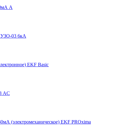
30мА А
 УЗО-03 6кА
лектронное) EKF Basic
3 АC
30мА (электромеханическое) EKF PROxima