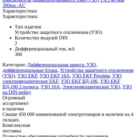
300ma -AC
Характеристики
Характеристики:
Тип изделия
Устройство защитного отключения (УЗО)
Количество модулей DIN
2
Дифференциальный ток, мА
300
Категории:
Дифференциальная защита: УЗО,
дифференциальные блоки
,
Устройства защитного отключения
(УЗО)
,
УЗО EKF
,
УЗО EKF 16А
,
УЗО EKF Proxima
,
УЗО
электромеханические EKF
,
УЗО EKF ВД-100
,
УЗО EKF
ВД-100 2 полюса
,
УЗО 16А
,
Электромеханические УЗО
,
УЗО
на DIN-рейку
Огромный
ассортимент
в наличии
Свыше 450 000 наименований электротоваров в наличии на 4
складах.
Комплексная
поставка
Полностью обеспечиваем потребности заказчиков,