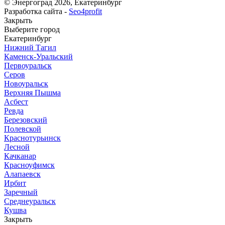
© Энергоград 2026, Екатеринбург
Разработка сайта -
Seo4profit
Закрыть
Выберите город
Екатеринбург
Нижний Тагил
Каменск-Уральский
Первоуральск
Серов
Новоуральск
Верхняя Пышма
Асбест
Ревда
Березовский
Полевской
Краснотурьинск
Лесной
Качканар
Красноуфимск
Алапаевск
Ирбит
Заречный
Среднеуральск
Кушва
Закрыть