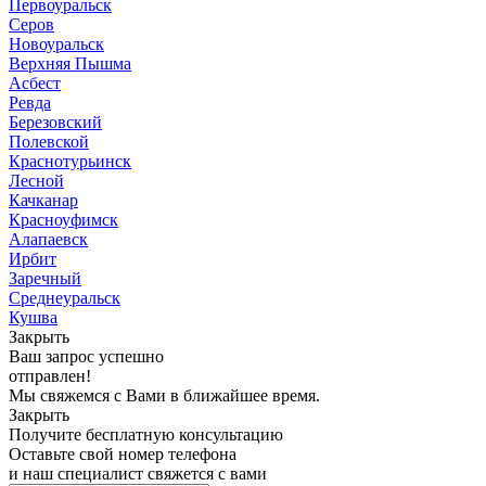
Первоуральск
Серов
Новоуральск
Верхняя Пышма
Асбест
Ревда
Березовский
Полевской
Краснотурьинск
Лесной
Качканар
Красноуфимск
Алапаевск
Ирбит
Заречный
Среднеуральск
Кушва
Закрыть
Ваш запрос успешно
отправлен!
Мы свяжемся с Вами в ближайшее время.
Закрыть
Получите бесплатную консультацию
Оставьте свой номер телефона
и наш специалист свяжется с вами