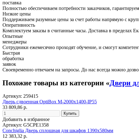
поставка
Полностью обеспечиваем потребности заказчиков, гарантируем 
Низкие цены
Поддерживаем разумные цены за счет работы напрямую с кру
Оперативность
Комплектуем заказы в считанные часы. Доставка в пределах Е
Опытные
менеджеры
Сотрудники ежемесячно проходят обучение, и смогут компетент
Быстрая
обработка
заявок
Своевременно отвечаем на запросы. До нас всегда можно дозво
Похожие товары из категории «
Двери д
Артикул: 259415
Дверь сдвоенная OptiBox M-2000х1400-IP55
33 809,86 р.
Добавить в избранное
Артикул: G5CPE1358
Conchiglia Дверь сплошная для шкафов 1390х580мм
12 383,32 р.