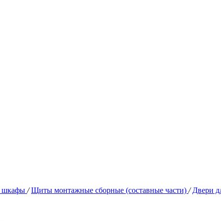
 шкафы
/
Щиты монтажные сборные (составные части)
/
Двери д