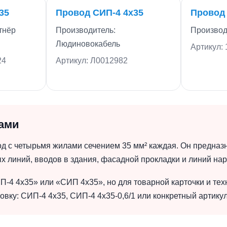
35
Провод СИП-4 4х35
Провод 
тнёр
Производитель:
Произво
Людиновокабель
Артикул:
24
Артикул: Л0012982
вами
 с четырьмя жилами сечением 35 мм² каждая. Он предназна
ых линий, вводов в здания, фасадной прокладки и линий на
П-4 4х35» или «СИП 4х35», но для товарной карточки и те
вку: СИП-4 4х35, СИП-4 4х35-0,6/1 или конкретный артикул