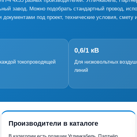
ИП-4 4х35 разных производителей: Угличкабель, Партнё
ный завод. Можно подобрать стандартный провод, исп
и документами под проект, технические условия, смету 
0,6/1 кВ
каждой токопроводящей
Для низковольтных возду
линий
Производители в каталоге
В категории есть позиции Угличкабель, Партнёр