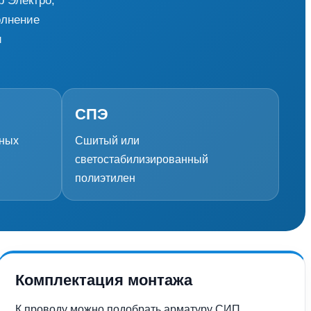
р Электро,
олнение
и
СПЭ
шных
Сшитый или
светостабилизированный
полиэтилен
Комплектация монтажа
К проводу можно подобрать арматуру СИП,