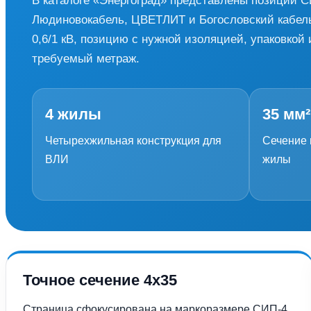
В каталоге «Энергоград» представлены позиции С
Людиновокабель, ЦВЕТЛИТ и Богословский кабель
0,6/1 кВ, позицию с нужной изоляцией, упаковкой 
требуемый метраж.
4 жилы
35 мм²
Четырехжильная конструкция для
Сечение 
ВЛИ
жилы
Точное сечение 4х35
Страница сфокусирована на маркоразмере СИП-4