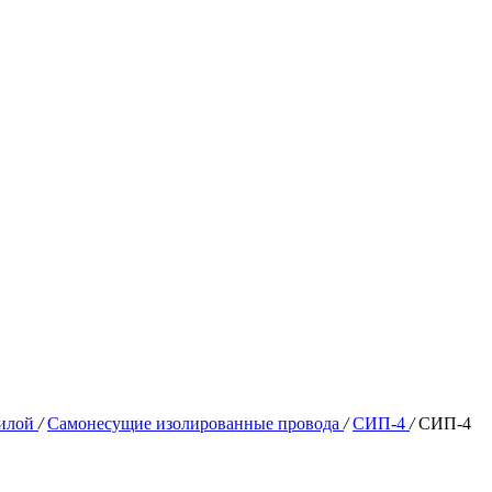
жилой
/
Самонесущие изолированные провода
/
СИП-4
/
СИП-4