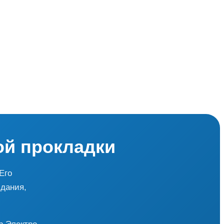
ой прокладки
Его
здания,